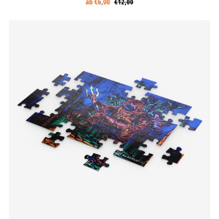
ab
€6,00
€12,00