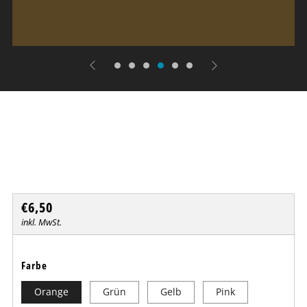
UV Neon Hut
BLACKLUXX
Normaler
€6,50
Preis
inkl. MwSt.
Farbe
Orange
Grün
Gelb
Pink