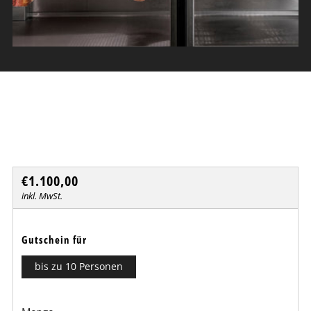
„Reif(en) für höchsten Genuss "
Dresdner Erlebniswelt
Normaler
€1.100,00
Preis
inkl. MwSt.
Gutschein für
bis zu 10 Personen