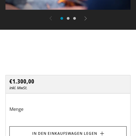
Profi-Event Cooking
Dresdner Erlebniswelt
Normaler
€1.300,00
Preis
inkl. MwSt.
Menge
IN DEN EINKAUFSWAGEN LEGEN