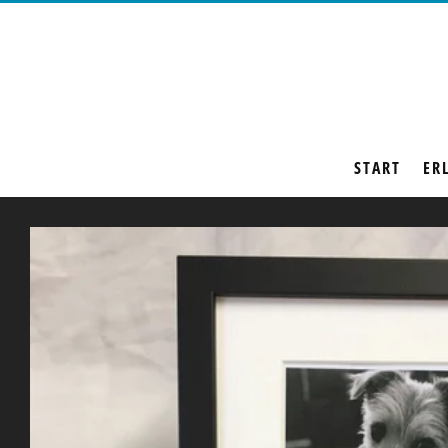
START
ER