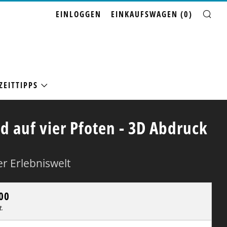
EINLOGGEN
EINKAUFSWAGEN (
0
)
SU
ZEITTIPPS
d auf vier Pfoten - 3D Abdruck
r Erlebniswelt
aler
00
t.