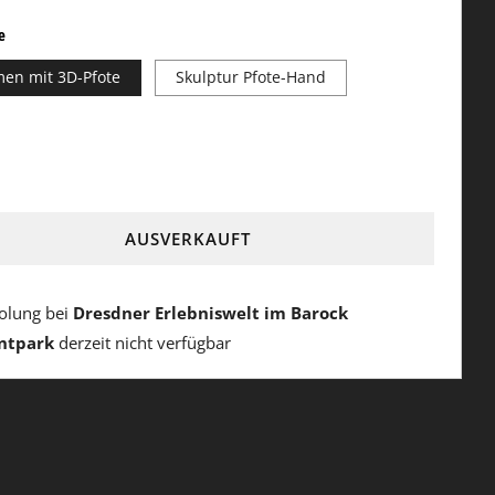
e
en mit 3D-Pfote
Skulptur Pfote-Hand
AUSVERKAUFT
olung bei
Dresdner Erlebniswelt im Barock
ntpark
derzeit nicht verfügbar