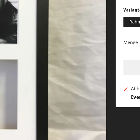
Variant
Rahm
Menge
Abh
Eve