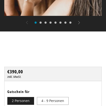
Bondage Workshop
Dresdner Erlebniswelt
Normaler
€390,00
Preis
inkl. MwSt.
Gutschein für
2 Personen
4 - 9 Personen