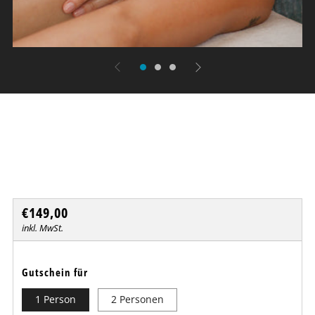
Lomi Lomi Nui
Dresdner Erlebniswelt
Normaler
€149,00
Preis
inkl. MwSt.
Gutschein für
1 Person
2 Personen