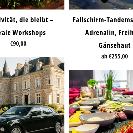
vität, die bleibt –
Fallschirm-Tandem
orale Workshops
Adrenalin, Freih
€90,00
Gänsehaut
ab
€255,00