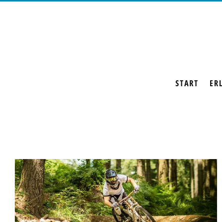
START
ER