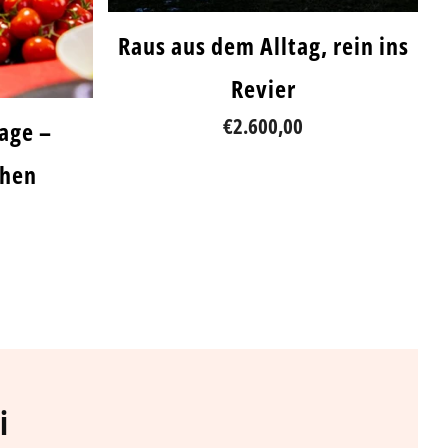
Raus aus dem Alltag, rein ins
Revier
€2.600,00
lage –
chen
i