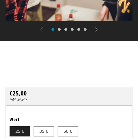
Escape Room+ für Teams
FORTNOXX
Normaler
€25,00
Preis
inkl. MwSt.
Wert
25 €
35 €
50 €